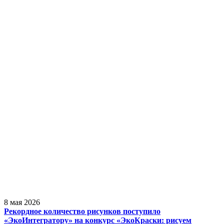
8 мая 2026
Рекордное количество рисунков поступило
«ЭкоИнтегратору» на конкурс «ЭкоКраски: рисуем