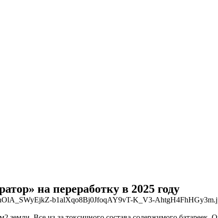
атор» на переработку в 2025 году
км2 земли. Все из-за токсичного состава содержимого батареек.