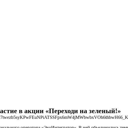
стие в акции «Переходи на зеленый!»
нального оператора «ЭкоИнтегратор». В ней объединились темы 