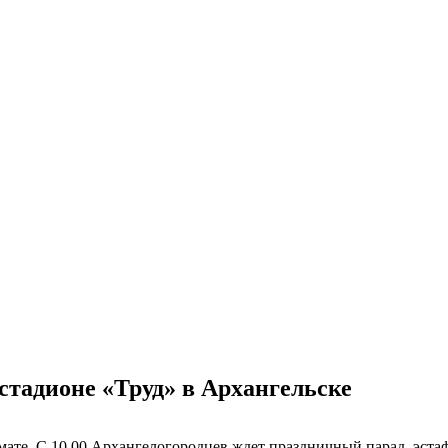
 стадионе «Труд» в Архангельске
ате. С 10.00 Архангелогородцев ждет праздничный парад, эстаф