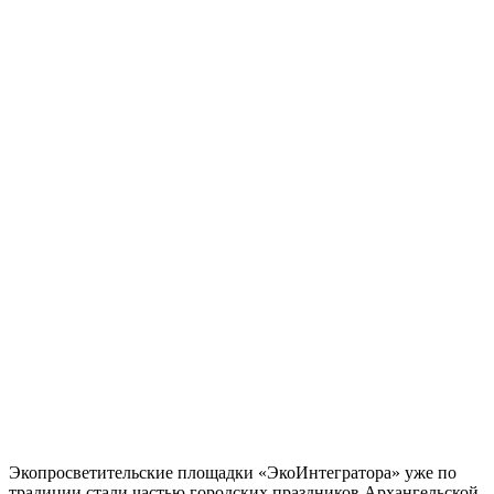
Экопросветительские площадки «ЭкоИнтегратора» уже по
традиции стали частью городских праздников Архангельской